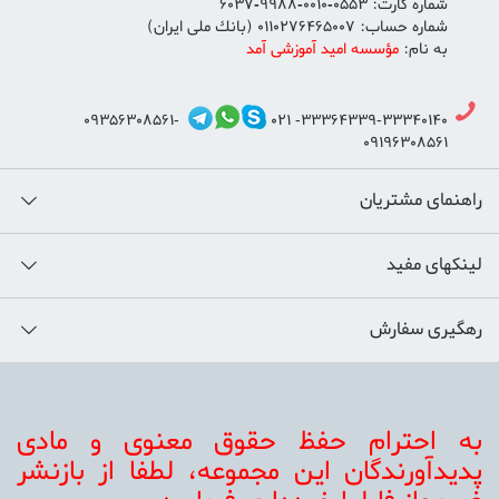
شماره كارت: 0553-0010-9988-6037
شماره حساب: 0110276465007 (بانك ملی ايران)
به نام:
مؤسسه اميد آموزشی آمد
09356308561-
33364339-33340140- 021
09196308561
راهنمای مشتریان
لینکهای مفید
رهگیری سفارش
به احترام حفظ حقوق معنوی و مادی
پديدآورندگان اين مجموعه، لطفا از بازنشر