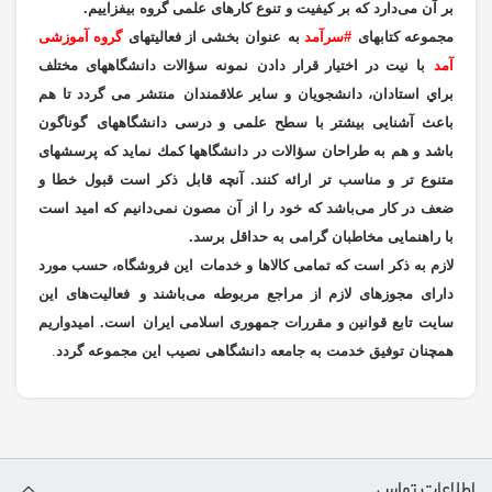
بر آن می‌دارد كه بر كيفيت و تنوع كارهای علمی گروه بيفزاييم.
مجموعه كتابهای
#سرآمد
به
عنوان بخشی از فعاليتهای
گروه آموزشی
آمد
با نيت در اختيار قرار دادن
نمونه سؤالات دانشگاههای مختلف
براي استادان، دانشجويان و ساير علاقمندان
منتشر می گردد تا هم
باعث آشنايی بيشتر با سطح علمی و درسی دانشگاههای
گوناگون
باشد و هم به طراحان سؤالات در دانشگاهها كمك نمايد كه پرسشهای
متنوع تر و مناسب تر ارائه كنند.
آنچه قابل ذكر است قبول
خطا و
ضعف در كار می‌باشد كه خود را از آن مصون نمی‌دانيم كه اميد است
با راهنمايی
مخاطبان گرامی به حداقل برسد
.
لازم به ذكر است كه تمامی كالاها و خدمات
اين فروشگاه، حسب مورد
دارای مجوزهای لازم از مراجع مربوطه می‌باشند و
فعاليت‌های اين
سايت تابع قوانين و مقررات جمهوری اسلامی ايران
است. اميدواريم
همچنان توفيق خدمت به جامعه دانشگاهی نصيب اين مجموعه گردد
.
اطلاعات تماس