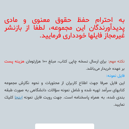
به احترام حفظ حقوق معنوی و مادی
پديدآورندگان اين مجموعه، لطفا از بازنشر
غيرمجاز فايلها خودداری فرماييد.
نكته مهم:
برای ارسال نسخه چاپی كتاب، مبلغ 100 هزارتومان
هزينه پست
بر عهده خريدار می‌باشد.
فايل نمونه:
اين فايل صرفا جهت اطلاع كاربران از محتويات و نحوه نگارش مجموعه
كتابهای سرآمد تهيه شده و شامل نمونه سؤالات دانشگاهی به صورت طبقه
بندی شده، به همراه پاسخنامه است. جهت رويت فايل نمونه
اينجا
كليك
نماييد.