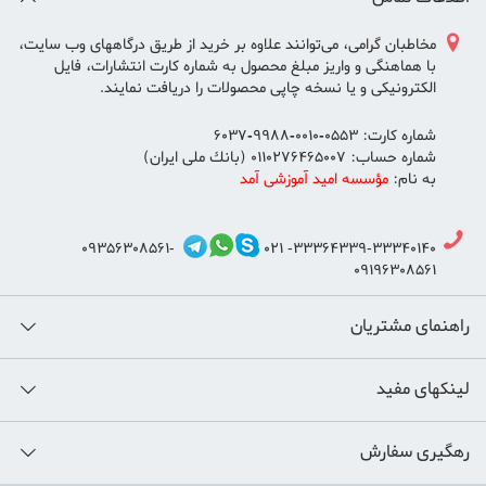
مخاطبان گرامی، می‌توانند علاوه بر خريد از طريق درگاههای وب سايت،
با هماهنگی و واريز مبلغ محصول به شماره كارت انتشارات، فايل
الكترونيكی و يا نسخه چاپی محصولات را دريافت نمايند.
شماره كارت: 0553-0010-9988-6037
شماره حساب: 0110276465007 (بانك ملی ايران)
به نام:
مؤسسه اميد آموزشی آمد
09356308561-
33364339-33340140- 021
09196308561
راهنمای مشتریان
لینکهای مفید
رهگیری سفارش