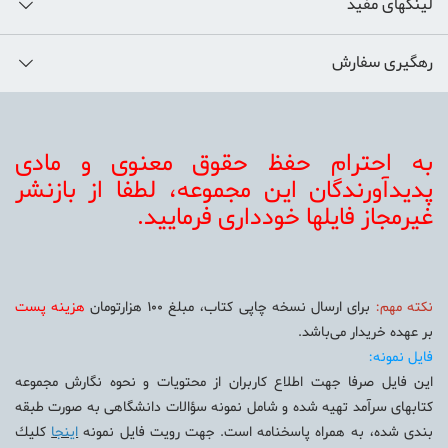
لینکهای مفید
رهگیری سفارش
به احترام حفظ حقوق معنوی و مادی
پديدآورندگان اين مجموعه، لطفا از بازنشر
غيرمجاز فايلها خودداری فرماييد.
نكته مهم:
برای ارسال نسخه چاپی كتاب، مبلغ 100 هزارتومان
هزينه پست
بر عهده خريدار می‌باشد.
فايل نمونه:
اين فايل صرفا جهت اطلاع كاربران از محتويات و نحوه نگارش مجموعه
كتابهای سرآمد تهيه شده و شامل نمونه سؤالات دانشگاهی به صورت طبقه
بندی شده، به همراه پاسخنامه است. جهت رويت فايل نمونه
اينجا
كليك