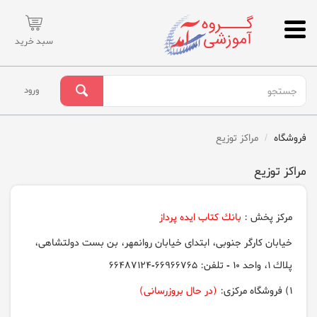
سبد خرید
ورود
فروشگاه
مراكز توزيع
مراكز توزيع
مركز پخش :
بانك كتاب ايده پرداز
خيابان كارگر جنوبی، ابتدای خيابان روانمهر، بن بست دولتشاهی،
پلاك 1، واحد 10 - تلفن: 66966765-66487124
1) فروشگاه مركزی:
(در حال بروزرسانی)