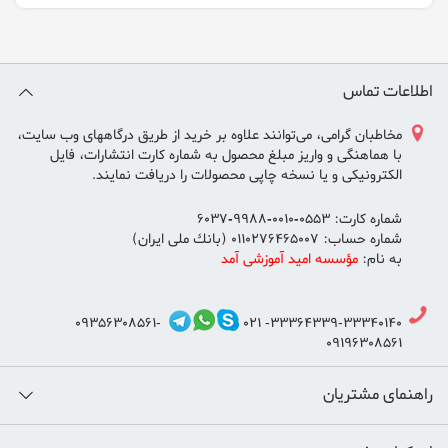
اطلاعات تماس
مخاطبان گرامی، می‌توانند علاوه بر خريد از طريق درگاههای وب سايت،
با هماهنگی و واريز مبلغ محصول به شماره كارت انتشارات، فايل
الكترونيكی و يا نسخه چاپی محصولات را دريافت نمايند.
شماره كارت: 0553-0010-9988-6037
شماره حساب: 0110276465007 (بانك ملی ايران)
به نام:
مؤسسه اميد آموزشی آمد
09356308561-
33364339-33340140- 021
09196308561
راهنمای مشتریان