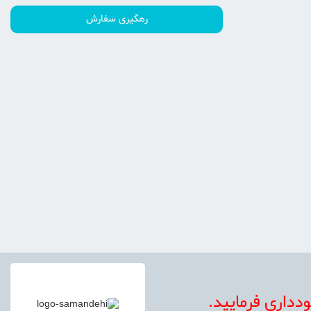
دداری فرماييد.