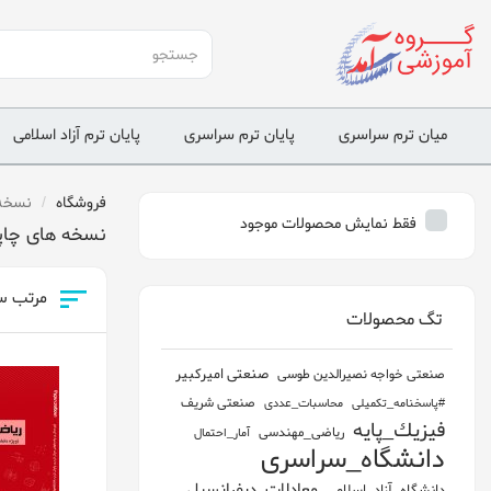
ميان ترم سراسری
پايان ترم سراسری
پايان ترم آزاد اسلامی
فروشگاه
نسخه 
فقط نمایش محصولات موجود
نسخه های چاپ
مرتب س
تگ محصولات
صنعتی اميركبير
صنعتی خواجه نصيرالدين طوسی
صنعتی شريف
#پاسخنامه_تكميلی
محاسبات_عددی
فيزيك_پايه
رياضی_مهندسی
آمار_احتمال
دانشگاه_سراسری
معادلات_ديفرانسيل
دانشگاه_آزاد_اسلامی