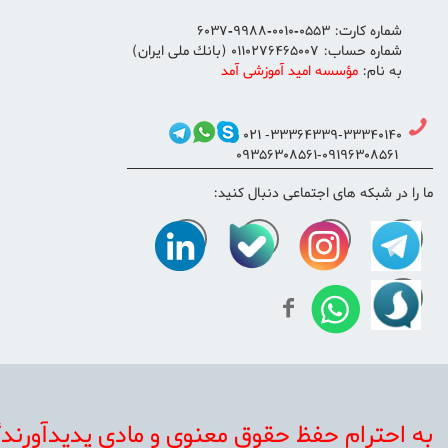
شماره كارت: 0553-0010-9988-6037
شماره حساب: 0110276465007 (بانك ملی ايران)
به نام:
مؤسسه اميد آموزشی آمد
33364339-33340140- 021
09356308561-09196308561
ما را در شبکه های اجتماعی دنبال کنید:
به احترام حفظ حقوق معنوی و مادی پديدآورندگان